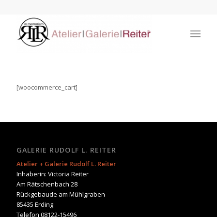
[woocommerce_cart]
GALERIE RUDOLF L. REITER
Atelier + Galerie Rudolf L. Reiter
Inhaberin: Victoria Reiter
Am Rätschenbach 28
Rückgebaude am Mühlgraben
85435 Erding
Telefon 08122-15496