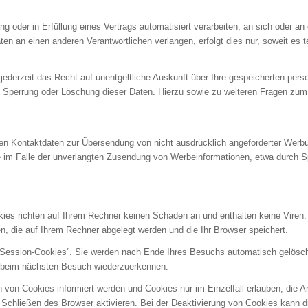
ung oder in Erfüllung eines Vertrags automatisiert verarbeiten, an sich oder 
en an einen anderen Verantwortlichen verlangen, erfolgt dies nur, soweit es 
ederzeit das Recht auf unentgeltliche Auskunft über Ihre gespeicherten pe
g, Sperrung oder Löschung dieser Daten. Hierzu sowie zu weiteren Fragen zu
n Kontaktdaten zur Übersendung von nicht ausdrücklich angeforderter Werbun
tte im Falle der unverlangten Zusendung von Werbeinformationen, etwa durch 
kies richten auf Ihrem Rechner keinen Schaden an und enthalten keine Viren.
en, die auf Ihrem Rechner abgelegt werden und die Ihr Browser speichert.
Session-Cookies”. Sie werden nach Ende Ihres Besuchs automatisch gelöscht
r beim nächsten Besuch wiederzuerkennen.
 von Cookies informiert werden und Cookies nur im Einzelfall erlauben, die 
hließen des Browser aktivieren. Bei der Deaktivierung von Cookies kann die