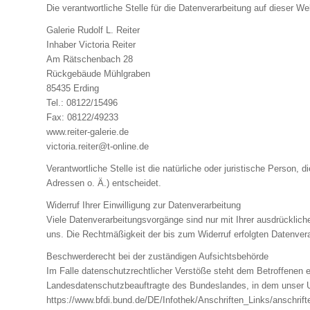
Die verantwortliche Stelle für die Datenverarbeitung auf dieser Web
Galerie Rudolf L. Reiter
Inhaber Victoria Reiter
Am Rätschenbach 28
Rückgebäude Mühlgraben
85435 Erding
Tel.: 08122/15496
Fax: 08122/49233
www.reiter-galerie.de
victoria.reiter@t-online.de
Verantwortliche Stelle ist die natürliche oder juristische Perso
Adressen o. Ä.) entscheidet.
Widerruf Ihrer Einwilligung zur Datenverarbeitung
Viele Datenverarbeitungsvorgänge sind nur mit Ihrer ausdrücklichen
uns. Die Rechtmäßigkeit der bis zum Widerruf erfolgten Datenvera
Beschwerderecht bei der zuständigen Aufsichtsbehörde
Im Falle datenschutzrechtlicher Verstöße steht dem Betroffenen 
Landesdatenschutzbeauftragte des Bundeslandes, in dem unser U
https://www.bfdi.bund.de/DE/Infothek/Anschriften_Links/anschrift