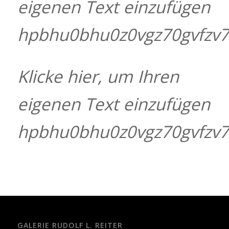
eigenen Text einzufügen
hpbhu0bhu0z0vgz70gvfzv
Klicke hier, um Ihren
eigenen Text einzufügen
hpbhu0bhu0z0vgz70gvfzv
GALERIE RUDOLF L. REITER